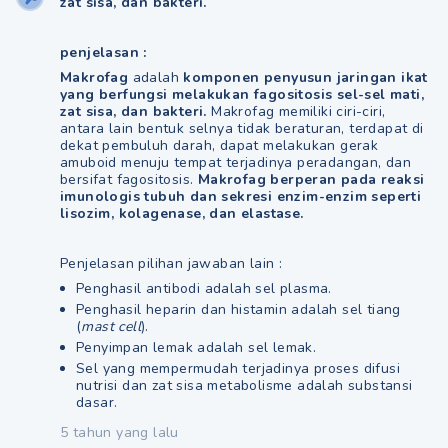
zat sisa, dan bakteri.
penjelasan :
Makrofag
adalah
komponen penyusun jaringan ikat
yang berfungsi melakukan fagositosis sel-sel mati,
zat sisa, dan bakteri.
Makrofag memiliki ciri-ciri,
antara lain bentuk selnya tidak beraturan, terdapat di
dekat pembuluh darah, dapat melakukan gerak
amuboid menuju tempat terjadinya peradangan, dan
bersifat fagositosis.
Makrofag berperan pada reaksi
imunologis tubuh dan sekresi enzim-enzim seperti
lisozim, kolagenase, dan elastase.
Penjelasan pilihan jawaban lain :
Penghasil antibodi adalah sel plasma.
Penghasil heparin dan histamin adalah sel tiang
(
mast cell
).
Penyimpan lemak adalah sel lemak.
Sel yang mempermudah terjadinya proses difusi
nutrisi dan zat sisa metabolisme adalah substansi
dasar.
5 tahun yang lalu