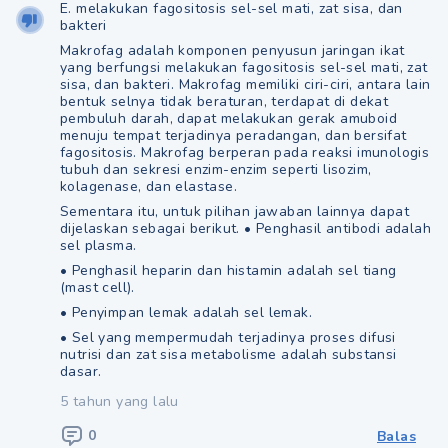
E. melakukan fagositosis sel-sel mati, zat sisa, dan
bakteri
Makrofag adalah komponen penyusun jaringan ikat
yang berfungsi melakukan fagositosis sel-sel mati, zat
sisa, dan bakteri. Makrofag memiliki ciri-ciri, antara lain
bentuk selnya tidak beraturan, terdapat di dekat
pembuluh darah, dapat melakukan gerak amuboid
menuju tempat terjadinya peradangan, dan bersifat
fagositosis. Makrofag berperan pada reaksi imunologis
tubuh dan sekresi enzim-enzim seperti lisozim,
kolagenase, dan elastase.
Sementara itu, untuk pilihan jawaban lainnya dapat
dijelaskan sebagai berikut. • Penghasil antibodi adalah
sel plasma.
• Penghasil heparin dan histamin adalah sel tiang
(mast cell).
• Penyimpan lemak adalah sel lemak.
• Sel yang mempermudah terjadinya proses difusi
nutrisi dan zat sisa metabolisme adalah substansi
dasar.
5 tahun yang lalu
0
Balas