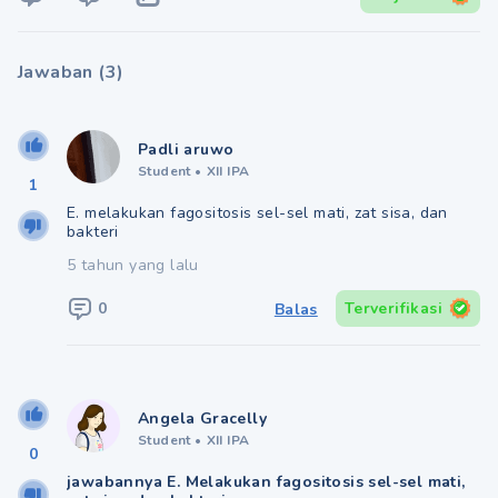
Jawaban
(
3
)
Padli aruwo
Student
•
XII IPA
1
E. melakukan fagositosis sel-sel mati, zat sisa, dan
bakteri
5 tahun yang lalu
0
Terverifikasi
Balas
Angela Gracelly
Student
•
XII IPA
0
jawabannya E. Melakukan fagositosis sel-sel mati,