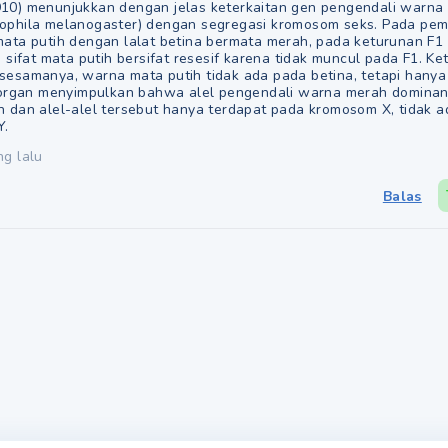
10) menunjukkan dengan jelas keterkaitan gen pengendali warna 
ophila melanogaster) dengan segregasi kromosom seks. Pada pem
mata putih dengan lalat betina bermata merah, pada keturunan F
, sifat mata putih bersifat resesif karena tidak muncul pada F1. Ke
sesamanya, warna mata putih tidak ada pada betina, tetapi hanya 
 Morgan menyimpulkan bahwa alel pengendali warna merah dominan
h dan alel-alel tersebut hanya terdapat pada kromosom X, tidak 
Y.
ng lalu
Balas