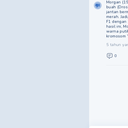
Morgan (19
buah (Dros
jantan ber
merah. Jadi
F1 dengan 
hasil ini,
warna puti
kromosom 
5 tahun ya
0