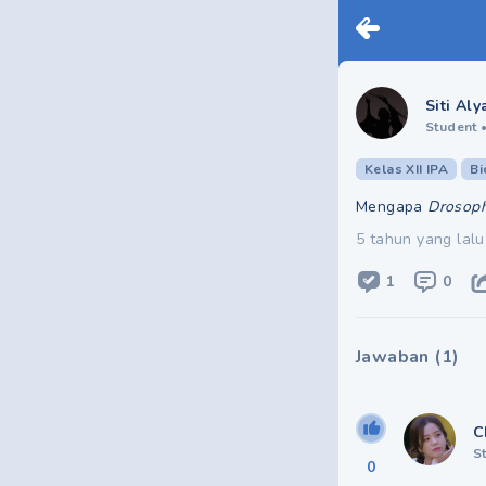
Siti Aly
Student
Kelas XII IPA
Bi
Mengapa
Drosoph
5 tahun yang lalu
1
0
Jawaban
(
1
)
C
S
0