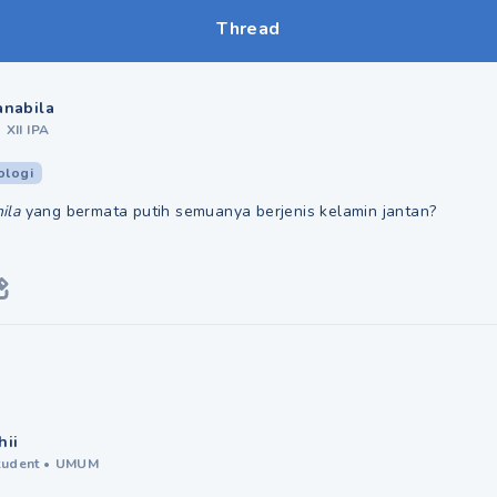
Thread
anabila
•
XII IPA
ologi
ila
yang bermata putih semuanya berjenis kelamin jantan?
hii
tudent
•
UMUM