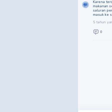
Karena ter
makanan se
saluran pe
masuk ke s
5 tahun ya
0