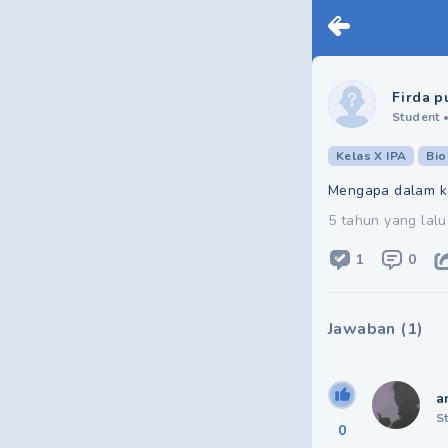
Firda p
Student
Kelas X IPA
Bio
Mengapa dalam ke
5 tahun yang lalu
1
0
Jawaban
(
1
)
a
S
0