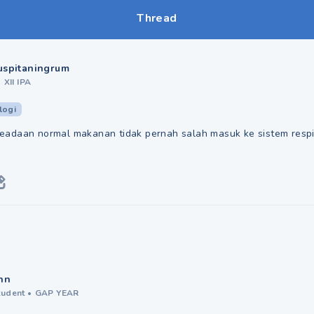
Thread
uspitaningrum
•
XII IPA
logi
adaan normal makanan tidak pernah salah masuk ke sistem respir
nn
tudent
•
GAP YEAR