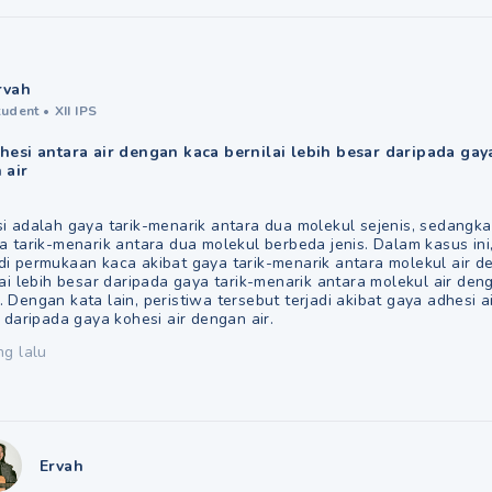
rvah
tudent
•
XII IPS
hesi antara air dengan kaca bernilai lebih besar daripada gay
 air
i adalah gaya tarik-menarik antara dua molekul sejenis, sedangk
 tarik-menarik antara dua molekul berbeda jenis. Dalam kasus ini,
i permukaan kaca akibat gaya tarik-menarik antara molekul air d
ai lebih besar daripada gaya tarik-menarik antara molekul air den
 Dengan kata lain, peristiwa tersebut terjadi akibat gaya adhesi 
 daripada gaya kohesi air dengan air.
ng lalu
Ervah