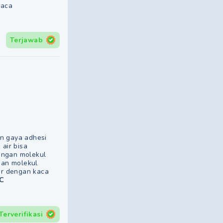
kaca
Terjawab
an gaya adhesi
 air bisa
engan molekul
gan molekul
air dengan kaca
 C
Terverifikasi