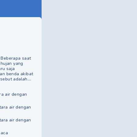
. Beberapa saat
 hujan yang
aru saja
aan benda akibat
rsebut adalah….
ra air dengan
tara air dengan
tara air dengan
kaca