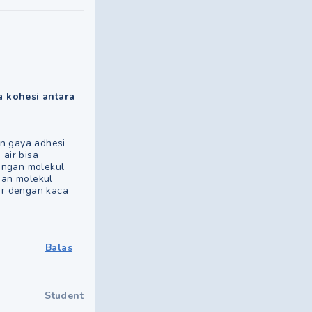
a kohesi antara
an gaya adhesi
 air bisa
engan molekul
gan molekul
air dengan kaca
Balas
Student