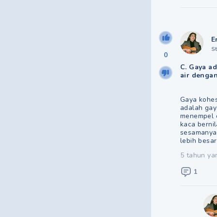
E
S
0
C. Gaya ad
air dengan
Gaya kohes
adalah gaya
menempel d
kaca bernil
sesamanya.
lebih besar
5 tahun ya
1