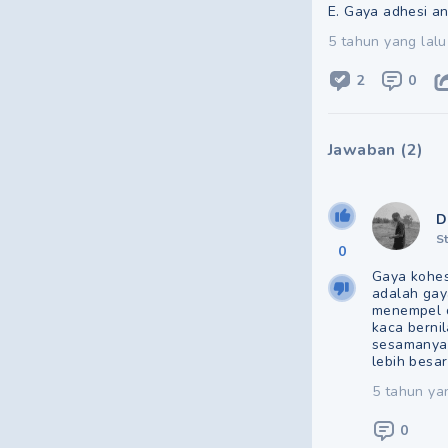
E. Gaya adhesi an
5 tahun yang lalu
2
0
Jawaban
(
2
)
D
S
0
Gaya kohes
adalah gaya
menempel d
kaca bernil
sesamanya.
lebih besar
5 tahun ya
0