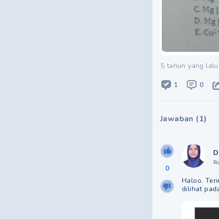
5 tahun yang lalu
1
0
Jawaban
(
1
)
D
R
0
Haloo. Ter
dilihat pa