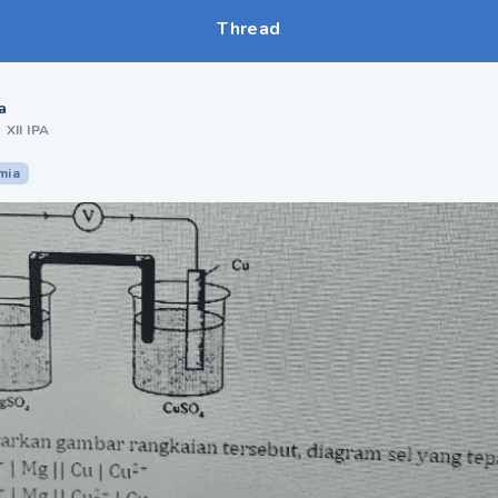
Thread
a
•
XII IPA
mia