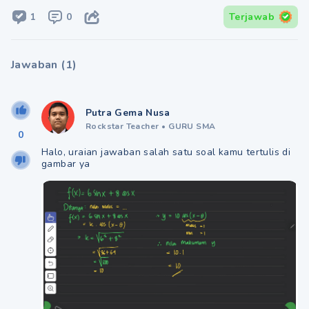
1
0
Terjawab
Jawaban
(
1
)
Putra Gema Nusa
Rockstar Teacher
•
GURU SMA
0
Halo, uraian jawaban salah satu soal kamu tertulis di
gambar ya