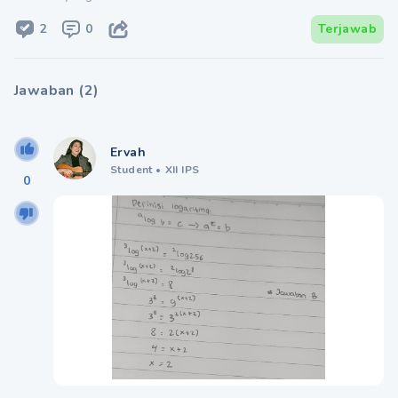
2
0
Terjawab
Jawaban
(
2
)
Ervah
Student
•
XII IPS
0