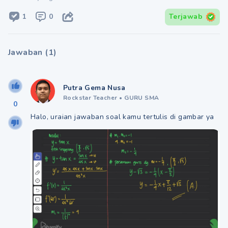
1
0
Terjawab
Jawaban
(
1
)
Putra Gema Nusa
Rockstar Teacher
•
GURU SMA
0
Halo, uraian jawaban soal kamu tertulis di gambar ya