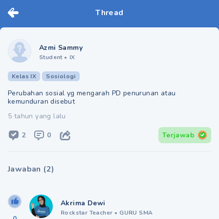
Thread
Azmi Sammy
Student
•
IX
Kelas IX
Sosiologi
Perubahan sosial yg mengarah PD penurunan atau
kemunduran disebut
5 tahun yang lalu
2
0
Terjawab
Jawaban
(
2
)
Akrima Dewi
Rockstar Teacher
•
GURU SMA
0