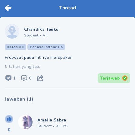
Thread
Chandika Teuku
Student
•
VII
Kelas VII
Bahasa Indonesia
Proposal pada intinya merupakan​
5 tahun yang lalu
1
0
Terjawab
Jawaban
(
1
)
Amelia Sabra
Student
•
XII IPS
0