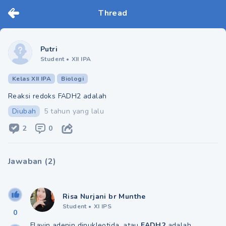
Thread
Putri
Student
•
XII IPA
Kelas XII IPA
Biologi
Reaksi redoks FADH2 adalah
Diubah
5 tahun yang lalu
2
0
Jawaban
(
2
)
Risa Nurjani br Munthe
Student
•
XI IPS
0
Flavin adenin dinukleotida, atau
FADH2
adalah