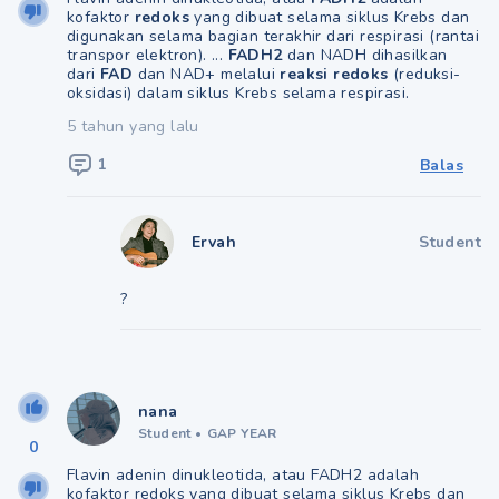
kofaktor
redoks
yang dibuat selama siklus Krebs dan
digunakan selama bagian terakhir dari respirasi (rantai
transpor elektron). ...
FADH2
dan NADH dihasilkan
dari
FAD
dan NAD+ melalui
reaksi redoks
(reduksi-
oksidasi) dalam siklus Krebs selama respirasi.
5 tahun yang lalu
1
Balas
Ervah
Student
?
nana
Student
•
GAP YEAR
0
Flavin adenin dinukleotida, atau FADH2 adalah
kofaktor redoks yang dibuat selama siklus Krebs dan