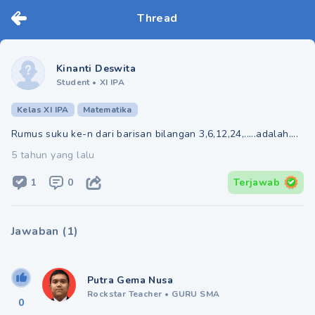
Thread
Kinanti Deswita
Student
•
XI IPA
Kelas XI IPA
Matematika
Rumus suku ke-n dari barisan bilangan 3,6,12,24,.....adalah....
5 tahun yang lalu
1
0
Terjawab
Jawaban
(
1
)
Putra Gema Nusa
Rockstar Teacher
•
GURU SMA
0