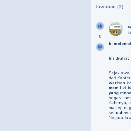
Jawaban
(
2
)
a
S
0
b. melema
Ini diliha
Sejak awal
dari Konfe
warisan ko
memiliki 
yang mene
negara-neg
Akhirnya, 
masing neg
seluruhnya
Negara Jaw