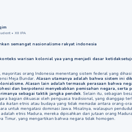
qim
tudent
•
XII IPA
hkan semangat nasionalisme rakyat indonesia
t konteks warisan kolonial yaa yang menjadi dasar ketidaksetuj
, mayoritas orang Indonesia menentang sistem federal yang dihasi
rensi Meja Bundar.
Alasan utamanya adalah bahwa sistem ini di
lonialisme. Alasan lain adalah termasuk perasaan bahwa nega
kohesi dan berpotensi menyebabkan pemisahan negara, serta p
rimanya sebagai taktik jangka pendek
. Selain itu, sebagian bes
ara bagian dikuasai oleh penguasa tradisional, yang dianggap ter
ada ikatan etnis atau budaya yang tidak memadai antara orang-ora
ara untuk mengatasi dominasi Jawa. Misalnya, walaupun pendud
 adalah etnis Madura, mereka dipisahkan dari jutaan orang Madura
a Timur, yang mengartikan bahwa negara tidak homogen.