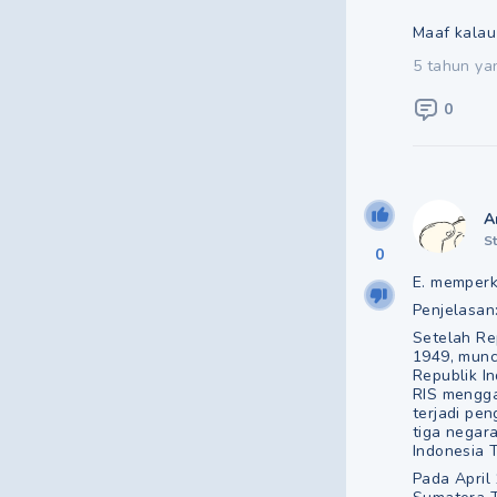
Maaf kalau
5 tahun ya
0
A
S
0
E. memperk
Penjelasan
Setelah Re
1949, munc
Republik I
RIS mengga
terjadi pe
tiga negar
Indonesia 
Pada April