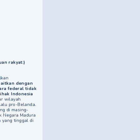
uan rakyat:)
lkan
kaitkan dengan
ra federal tidak
ihak Indonesia
ar wilayah
lalu pro-Belanda.
ng di masing-
uk Negara Madura
 yang tinggal di