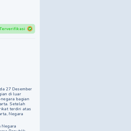
Terverifikasi
pada 27 Desember
ian di luar
a-negara bagian
rta. Setelah
kat terdiri atas
arta, Negara
n Negara