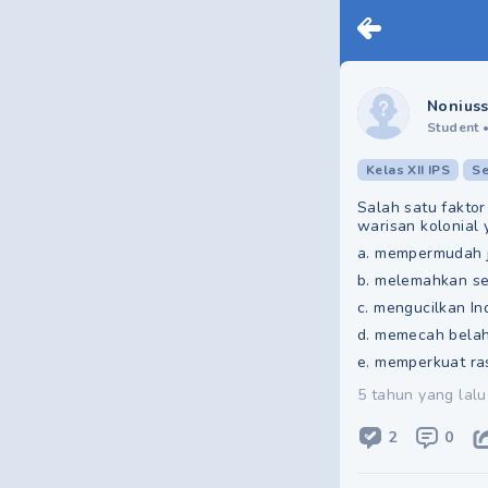
Noniuss
Student
Kelas XII IPS
Se
Salah satu faktor
warisan kolonial 
a. mempermudah j
b. melemahkan se
c. mengucilkan In
d. memecah belah
e. memperkuat ra
5 tahun yang lalu
2
0