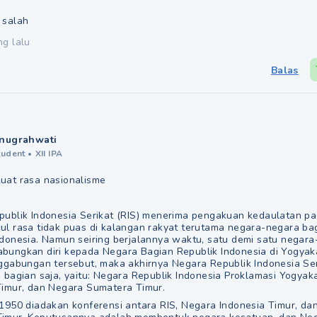
 salah
ng lalu
Balas
nugrahwati
tudent
•
XII IPA
uat rasa nasionalisme
:
publik Indonesia Serikat (RIS) menerima pengakuan kedaulatan 
ul rasa tidak puas di kalangan rakyat terutama negara-negara bag
ndonesia. Namun seiring berjalannya waktu, satu demi satu negar
bungkan diri kepada Negara Bagian Republik Indonesia di Yogyaka
nggabungan tersebut, maka akhirnya Negara Republik Indonesia Seri
a bagian saja, yaitu: Negara Republik Indonesia Proklamasi Yogyak
Timur, dan Negara Sumatera Timur.
 1950 diadakan konferensi antara RIS, Negara Indonesia Timur, da