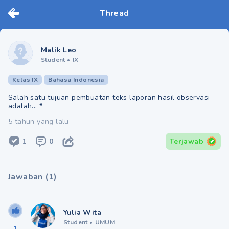
Thread
Malik Leo
Student
•
IX
Kelas IX
Bahasa Indonesia
Salah satu tujuan pembuatan teks laporan hasil observasi
adalah... *
5 tahun yang lalu
1
0
Terjawab
Jawaban
(
1
)
Yulia Wita
Student
•
UMUM
1