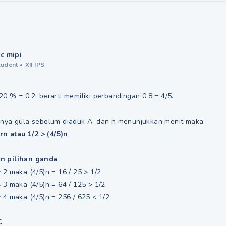
ic mipi
tudent
•
XII IPS
0 % = 0,2, berarti memiliki perbandingan 0,8 = 4/5.
knya gula sebelum diaduk A, dan n menunjukkan menit maka:
 rn atau 1/2 > (4/5)n
n pilihan ganda
 2 maka (4/5)n = 16 / 25 > 1/2
 3 maka (4/5)n = 64 / 125 > 1/2
 4 maka (4/5)n = 256 / 625 < 1/2
C