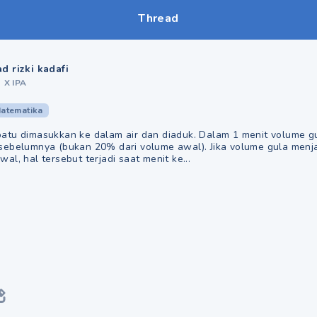
Thread
 rizki kadafi
•
X IPA
atematika
atu dimasukkan ke dalam air dan diaduk. Dalam 1 menit volume g
sebelumnya (bukan 20% dari volume awal). Jika volume gula menja
al, hal tersebut terjadi saat menit ke...