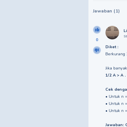
Jawaban
(
1
)
L
S
0
Diket :
Berkurang 2
Jika banya
1/2 A > A .
Cek denga
• Untuk n =
• Untuk n =
• Untuk n =
Jawaban: 