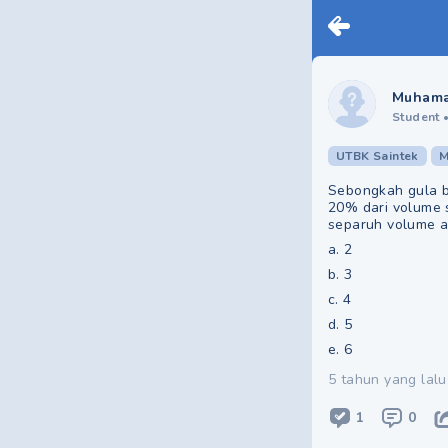
Muhamad
Student
UTBK Saintek
M
Sebongkah gula b
20% dari volume 
separuh volume aw
a. 2
b. 3
c. 4
d. 5
e. 6
5 tahun yang lalu
1
0