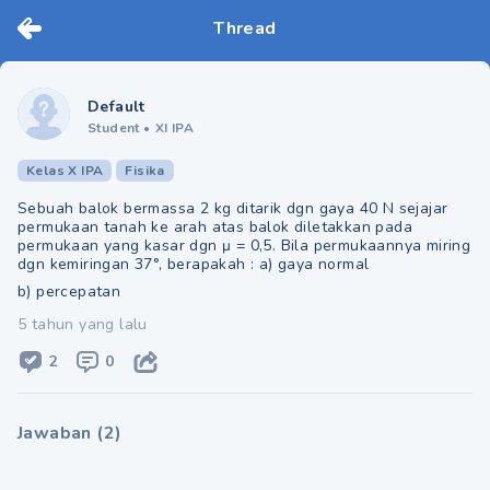
Thread
Default
Student
•
XI IPA
Kelas X IPA
Fisika
Sebuah balok bermassa 2 kg ditarik dgn gaya 40 N sejajar
permukaan tanah ke arah atas balok diletakkan pada
permukaan yang kasar dgn μ = 0,5. Bila permukaannya miring
dgn kemiringan 37°, berapakah : a) gaya normal
b) percepatan
5 tahun yang lalu
2
0
Jawaban
(
2
)