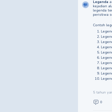
Legenda
a
kejadian al
legenda te
peristiwa s
Contoh leg
Legen
Legen
Legen
Legend
Legen
Legend
Legend
Legen
Legen
Legen
5 tahun ya
0