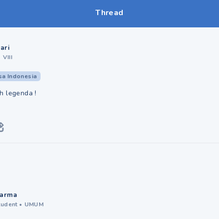
Thread
ari
•
VIII
sa Indonesia
h legenda !
arma
tudent
•
UMUM