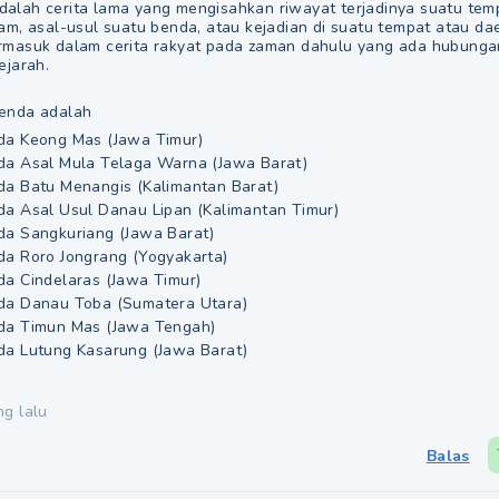
dalah cerita lama yang mengisahkan riwayat terjadinya suatu tem
am, asal-usul suatu benda, atau kejadian di suatu tempat atau dae
rmasuk dalam cerita rakyat pada zaman dahulu yang ada hubung
ejarah.
enda adalah
da Keong Mas (Jawa Timur)
da Asal Mula Telaga Warna (Jawa Barat)
da Batu Menangis (Kalimantan Barat)
a Asal Usul Danau Lipan (Kalimantan Timur)
da Sangkuriang (Jawa Barat)
a Roro Jongrang (Yogyakarta)
a Cindelaras (Jawa Timur)
da Danau Toba (Sumatera Utara)
da Timun Mas (Jawa Tengah)
da Lutung Kasarung (Jawa Barat)
ng lalu
Balas