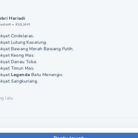
ebri Hariadi
tudent
•
KULIAH
akyat Cindelaras.
akyat Lutung Kasarung.
akyat Bawang Merah Bawang Putih.
akyat Keong Mas.
akyat Danau Toba.
akyat Timun Mas.
akyat
Legenda
Batu Menangis.
akyat Sangkuriang.
ng lalu