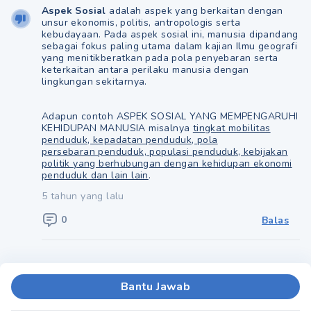
Aspek Sosial
adalah aspek yang berkaitan dengan
unsur ekonomis, politis, antropologis serta
kebudayaan. Pada aspek sosial ini, manusia dipandang
sebagai fokus paling utama dalam kajian Ilmu geografi
yang menitikberatkan pada pola penyebaran serta
keterkaitan antara perilaku manusia dengan
lingkungan sekitarnya.
Adapun contoh ASPEK SOSIAL YANG MEMPENGARUHI
KEHIDUPAN MANUSIA misalnya
tingkat mobilitas
penduduk, kepadatan penduduk, pola
persebaran penduduk, populasi penduduk, kebijakan
politik yang berhubungan dengan kehidupan ekonomi
penduduk dan lain lain
.
5 tahun yang lalu
0
Balas
Bantu Jawab