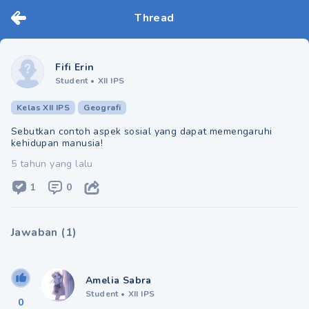
Thread
Fifi Erin
Student
•
XII IPS
Kelas XII IPS
Geografi
Sebutkan contoh aspek sosial yang dapat memengaruhi
kehidupan manusia!
5 tahun yang lalu
1
0
Jawaban
(
1
)
Amelia Sabra
Student
•
XII IPS
0