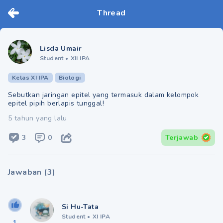
Thread
Lisda Umair
Student
•
XII IPA
Kelas XI IPA
Biologi
Sebutkan jaringan epitel yang termasuk dalam kelompok
epitel pipih berlapis tunggal!
5 tahun yang lalu
3
0
Terjawab
Jawaban
(
3
)
Si Hu-Tata
Student
•
XI IPA
1