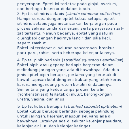
penyerapan. Epitel ini terletak pada ginjal, ovarium,
dan berbagai kelenjar di dalam tubuh.
3. Epitel silindris selapis (
simple columnar epithelium
)
Hampir serupa dengan epitel kubus selapis, epitel
silindris selapis juga melancarkan kerja organ pada
proses sekresi lendir dan enzim, serta penyerapan zat-
zat tertentu. Namun bedanya, epitel yang satu ini
dilengkapi dengan hadirnya lendir dan silia kecil
seperti rambut.
Epitel ini terdapat di saluran pencernaan, bronkus
paru-paru, rahim, serta beberapa kelenjar lainnya.
4. Epitel pipih berlapis (
stratified squamous epithelium
)
Epitel pipih atau gepeng berlapis berperan dalam
melindungi jaringan yang ada di bawahnya. Ada dua
jenis epitel pipih berlapis, pertama yang terletak di
bawah lapisan kulit dengan struktur yang lebih keras
karena mengandung protein keratin di dalamnya.
Sementara yang kedua tanpa protein keratin
(nonkeratinized) terletak di mulut, kerongkongan,
uretra, vagina, dan anus.
5. Epitel kubus berlapis (
stratified cuboidal epithelium
)
Epitel kubus berlapis bertindak sebagai pelindung
untuk jaringan, kelenjar, maupun sel yang ada di
bawahnya. Letaknya ada di sekitar kelenjar payudara,
kelenjar air liur, dan kelenjar keringat.