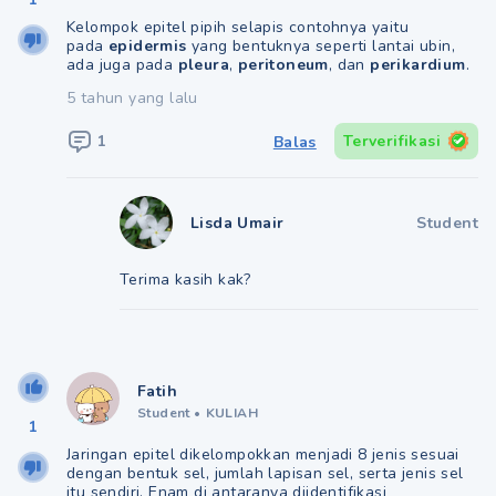
Kelompok epitel pipih selapis contohnya yaitu
pada
epidermis
yang bentuknya seperti lantai ubin,
ada juga pada
pleura
,
peritoneum
, dan
perikardium
.
5 tahun yang lalu
1
Terverifikasi
Balas
Lisda Umair
Student
Terima kasih kak?
Fatih
Student
•
KULIAH
1
Jaringan epitel dikelompokkan menjadi 8 jenis sesuai
dengan bentuk sel, jumlah lapisan sel, serta jenis sel
itu sendiri. Enam di antaranya diidentifikasi