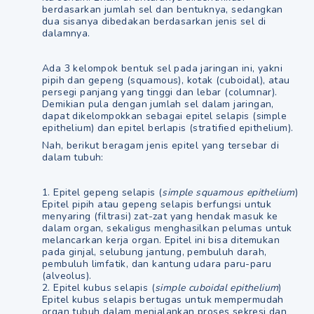
berdasarkan jumlah sel dan bentuknya, sedangkan
dua sisanya dibedakan berdasarkan jenis sel di
dalamnya.
Ada 3 kelompok bentuk sel pada jaringan ini, yakni
pipih dan gepeng (squamous), kotak (cuboidal), atau
persegi panjang yang tinggi dan lebar (columnar).
Demikian pula dengan jumlah sel dalam jaringan,
dapat dikelompokkan sebagai epitel selapis (simple
epithelium) dan epitel berlapis (stratified epithelium).
Nah, berikut beragam jenis epitel yang tersebar di
dalam tubuh:
1. Epitel gepeng selapis (
simple squamous epithelium
)
Epitel pipih atau gepeng selapis berfungsi untuk
menyaring (filtrasi) zat-zat yang hendak masuk ke
dalam organ, sekaligus menghasilkan pelumas untuk
melancarkan kerja organ. Epitel ini bisa ditemukan
pada ginjal, selubung jantung, pembuluh darah,
pembuluh limfatik, dan kantung udara paru-paru
(alveolus).
2. Epitel kubus selapis (
simple cuboidal epithelium
)
Epitel kubus selapis bertugas untuk mempermudah
organ tubuh dalam menjalankan proses sekresi dan