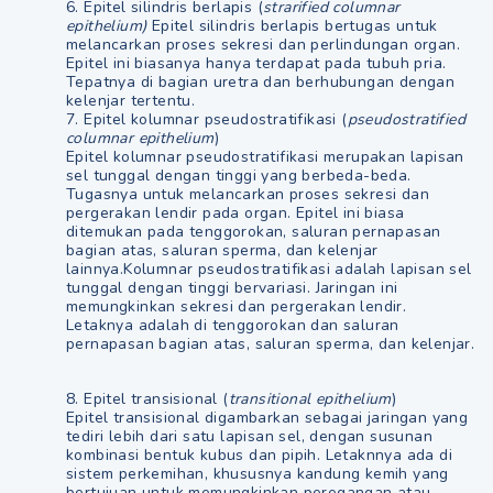
6. Epitel silindris berlapis (
strarified columnar
epithelium)
Epitel silindris berlapis bertugas untuk
melancarkan proses sekresi dan perlindungan organ.
Epitel ini biasanya hanya terdapat pada tubuh pria.
Tepatnya di bagian uretra dan berhubungan dengan
kelenjar tertentu.
7. Epitel kolumnar pseudostratifikasi (
pseudostratified
columnar epithelium
)
Epitel kolumnar pseudostratifikasi merupakan lapisan
sel tunggal dengan tinggi yang berbeda-beda.
Tugasnya untuk melancarkan proses sekresi dan
pergerakan lendir pada organ. Epitel ini biasa
ditemukan pada tenggorokan, saluran pernapasan
bagian atas, saluran sperma, dan kelenjar
lainnya.Kolumnar pseudostratifikasi adalah lapisan sel
tunggal dengan tinggi bervariasi. Jaringan ini
memungkinkan sekresi dan pergerakan lendir.
Letaknya adalah di tenggorokan dan saluran
pernapasan bagian atas, saluran sperma, dan kelenjar.
8. Epitel transisional (
transitional epithelium
)
Epitel transisional digambarkan sebagai jaringan yang
tediri lebih dari satu lapisan sel, dengan susunan
kombinasi bentuk kubus dan pipih. Letaknnya ada di
sistem perkemihan, khususnya kandung kemih yang
bertujuan untuk memungkinkan peregangan atau