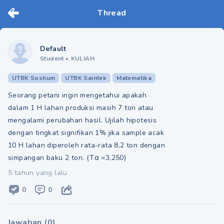
Thread
Default
Student
•
KULIAH
UTBK Soshum
UTBK Saintek
Matematika
Seorang petani ingin mengetahui apakah
dalam 1 H lahan produksi masih 7 ton atau
mengalami perubahan hasil. Ujilah hipotesis
dengan tingkat signifikan 1% jika sample acak
10 H lahan diperoleh rata-rata 8,2 ton dengan
simpangan baku 2 ton. (Tα =3,250)
5 tahun yang lalu
0
0
Jawaban
(
0
)