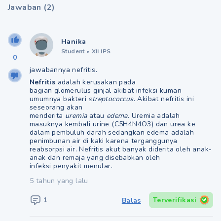
Jawaban
(
2
)
Hanika
Student
•
XII IPS
0
jawabannya nefritis.
Nefritis
adalah kerusakan pada
bagian glomerulus ginjal akibat infeksi kuman
umumnya bakteri
streptococcus
. Akibat nefritis ini
seseorang akan
menderita
uremia
atau
edema
. Uremia adalah
masuknya kembali urine (C5H4N4O3) dan urea ke
dalam pembuluh darah sedangkan edema adalah
penimbunan air di kaki karena terganggunya
reabsorpsi air. Nefritis akut banyak diderita oleh anak-
anak dan remaja yang disebabkan oleh
infeksi penyakit menular.
5 tahun yang lalu
1
Terverifikasi
Balas