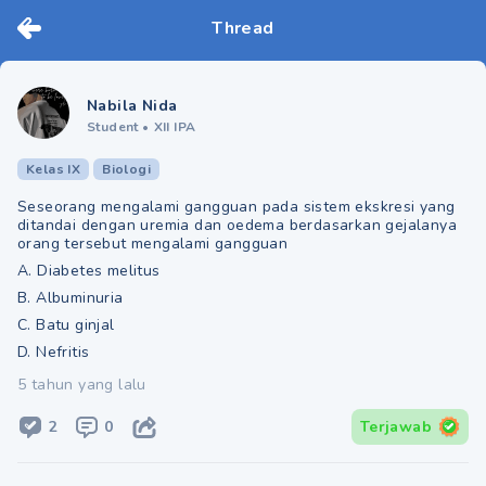
Thread
Nabila Nida
Student
•
XII IPA
Kelas IX
Biologi
Seseorang mengalami gangguan pada sistem ekskresi yang
ditandai dengan uremia dan oedema berdasarkan gejalanya
orang tersebut mengalami gangguan
A. Diabetes melitus
B. Albuminuria
C. Batu ginjal
D. Nefritis
5 tahun yang lalu
2
0
Terjawab