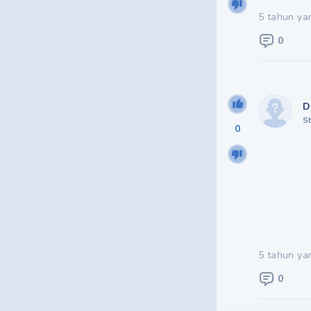
5 tahun ya
0
D
S
0
5 tahun ya
0