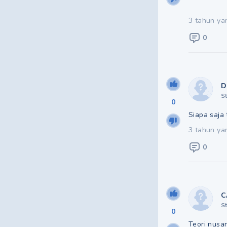
3 tahun ya
0
D
S
0
Siapa saja
3 tahun ya
0
C
S
0
Teori nusa