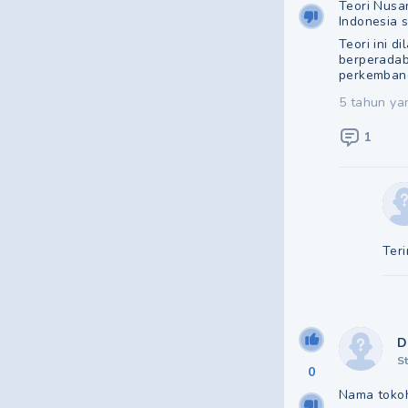
Teori Nusa
Indonesia s
Teori ini 
berperadaba
perkemban
5 tahun ya
1
Ter
D
S
0
Nama toko