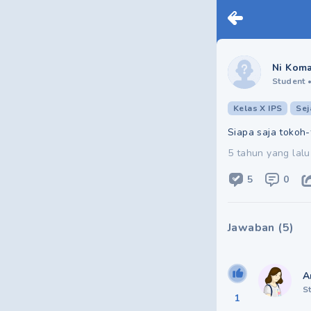
Ni Koma
Student
Kelas X IPS
Sej
Siapa saja tokoh
5 tahun yang lalu
5
0
Jawaban
(
5
)
A
S
1