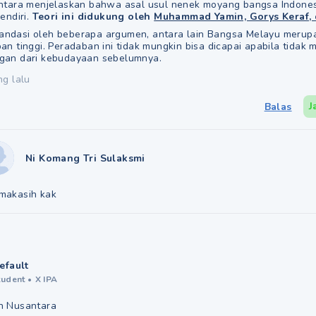
ntara menjelaskan bahwa asal usul nenek moyang bangsa Indonesi
endiri.
Teori ini didukung oleh
Muhammad Yamin, Gorys Keraf, 
dilandasi oleh beberapa argumen, antara lain Bangsa Melayu meru
n tinggi. Peradaban ini tidak mungkin bisa dicapai apabila tidak 
gan dari kebudayaan sebelumnya.
ng lalu
J
Balas
Ni Komang Tri Sulaksmi
imakasih kak
efault
tudent
•
X IPA
h Nusantara