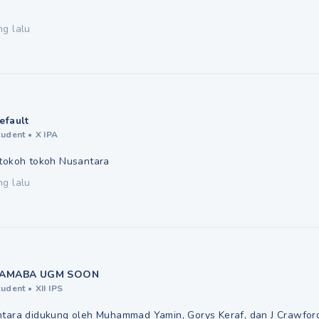
ng lalu
efault
tudent
•
X IPA
 tokoh tokoh Nusantara
ng lalu
AMABA UGM SOON
tudent
•
XII IPS
ntara didukung oleh Muhammad Yamin, Gorys Keraf, dan J Crawfor