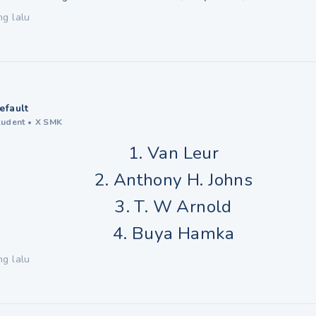
ng lalu
efault
tudent
•
X SMK
1. Van Leur
2. Anthony H. Johns
3. T. W Arnold
4. Buya Hamka
ng lalu