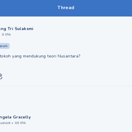
Thread
ng Tri Sulaksmi
•
X IPA
arah
-tokoh yang mendukung teori Nusantara?
ngela Gracelly
tudent
•
XII IPA