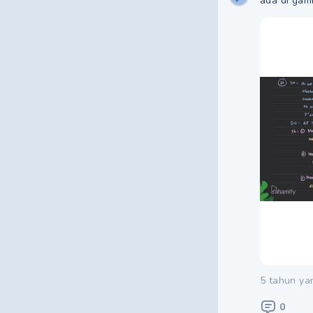
ada di gam
5 tahun ya
0