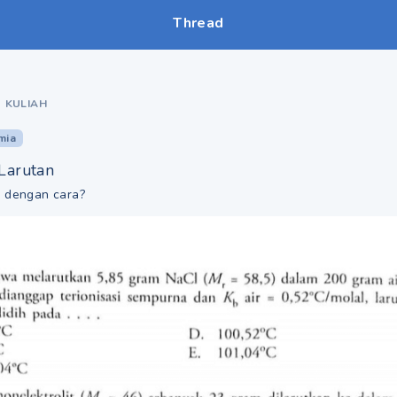
Thread
•
KULIAH
mia
 Larutan
u dengan cara?