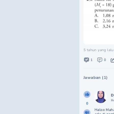
5 tahun yang lalu
1
0
Jawaban
(
1
)
D
R
0
Haloo Maha