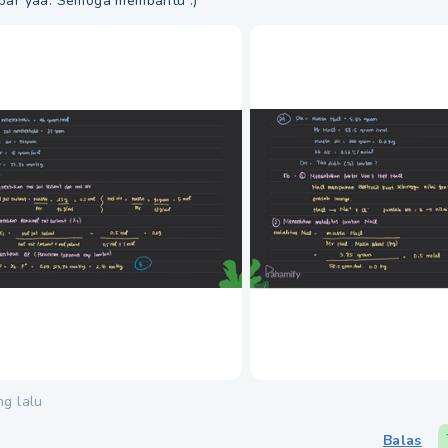
bar yaa. Semoga membantu :)
ng lalu
Balas