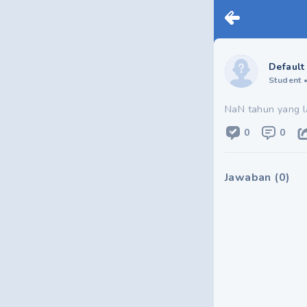
Default
Student
NaN tahun yang l
0
0
Jawaban
(
0
)