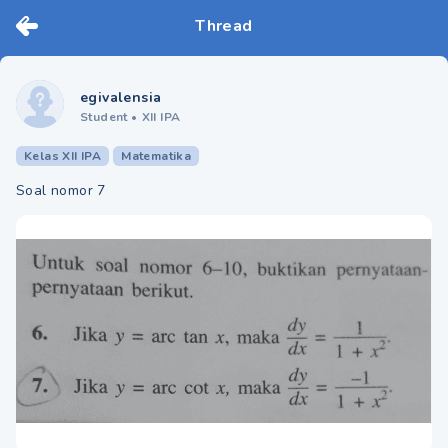
Thread
egivalensia
Student
•
XII IPA
Kelas XII IPA
Matematika
Soal nomor 7