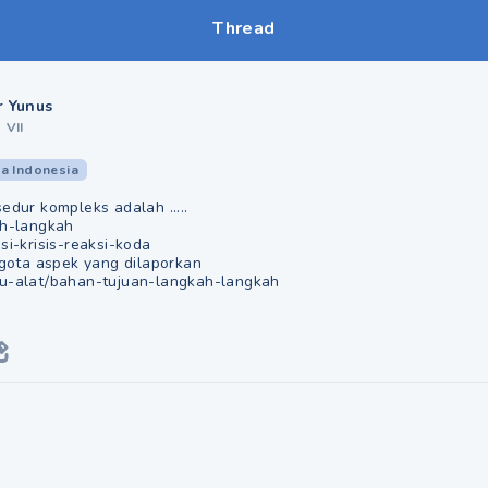
Thread
r Yunus
•
VII
a Indonesia
edur kompleks adalah .....
ah-langkah
si-krisis-reaksi-koda
nggota aspek yang dilaporkan
lu-alat/bahan-tujuan-langkah-langkah