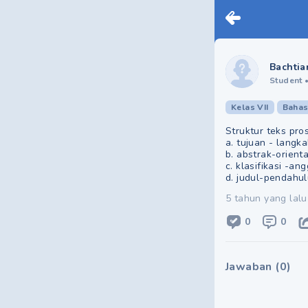
Bachtia
Student
Kelas VII
Bahas
Struktur teks pros
a. tujuan - langk
b. abstrak-orienta
c. klasifikasi -a
d. judul-pendahu
5 tahun yang lalu
0
0
Jawaban
(
0
)