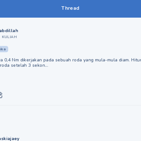
Thread
abdillah
•
KULIAH
sika
 0,4 Nm dikerjakan pada sebuah roda yang mula-mula diam. Hit
oda setelah 3 sekon...
askiajaey