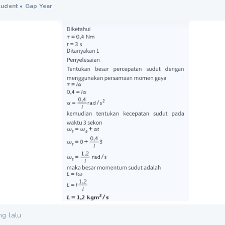
tudent
•
Gap Year
ng lalu