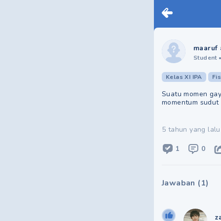
maaruf 
Student
Kelas XI IPA
Fi
Suatu momen gaya
momentum sudut r
5 tahun yang lalu
1
0
Jawaban
(
1
)
z