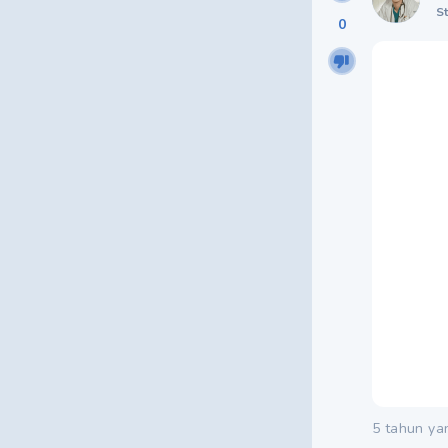
S
0
5 tahun ya