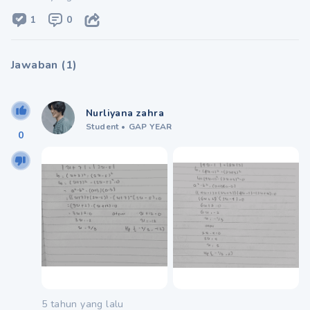
1
0
Jawaban
(
1
)
Nurliyana zahra
Student
•
GAP YEAR
0
5 tahun yang lalu