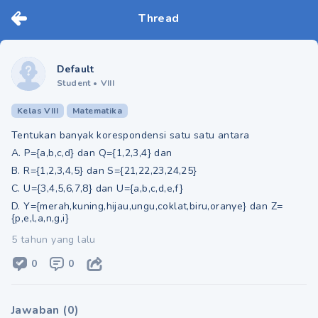
Thread
Default
Student
•
VIII
Kelas VIII
Matematika
Tentukan banyak korespondensi satu satu antara
A. P={a,b,c,d} dan Q={1,2,3,4} dan
B. R={1,2,3,4,5} dan S={21,22,23,24,25}
C. U={3,4,5,6,7,8} dan U={a,b,c,d,e,f}
D. Y={merah,kuning,hijau,ungu,coklat,biru,oranye} dan Z=
{p,e,l,a,n,g,i}
5 tahun yang lalu
0
0
Jawaban
(
0
)