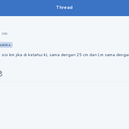
Thread
•
VIII
matika
 sisi km jika di ketahui kL sama dengan 25 cm dan Lm sama deng