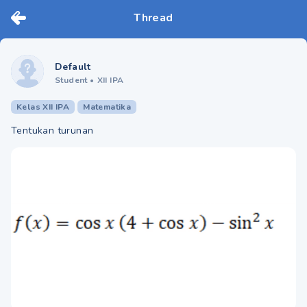
Thread
Default
Student
•
XII IPA
Kelas XII IPA
Matematika
Tentukan turunan