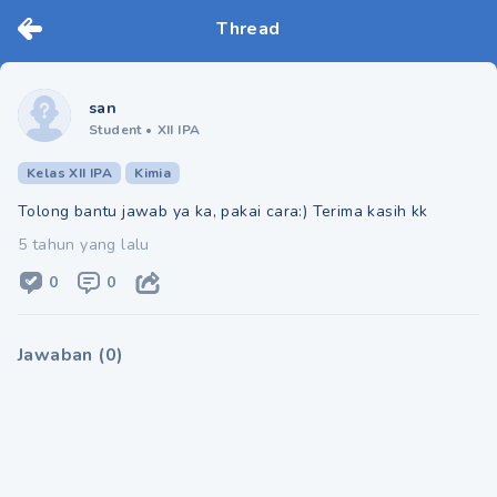
Thread
san
Student
•
XII IPA
Kelas XII IPA
Kimia
Tolong bantu jawab ya ka, pakai cara:) Terima kasih kk
5 tahun yang lalu
0
0
Jawaban
(
0
)