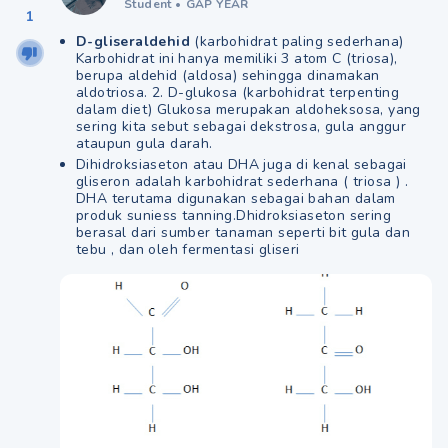
Student
•
GAP YEAR
1
D-gliseraldehid
(karbohidrat paling sederhana)
Karbohidrat ini hanya memiliki 3 atom C (triosa),
berupa aldehid (aldosa) sehingga dinamakan
aldotriosa. 2. D-glukosa (karbohidrat terpenting
dalam diet) Glukosa merupakan aldoheksosa, yang
sering kita sebut sebagai dekstrosa, gula anggur
ataupun gula darah.
Dihidroksiaseton atau DHA juga di kenal sebagai
gliseron adalah karbohidrat sederhana ( triosa ) .
DHA terutama digunakan sebagai bahan dalam
produk suniess tanning.Dhidroksiaseton sering
berasal dari sumber tanaman seperti bit gula dan
tebu , dan oleh fermentasi gliseri