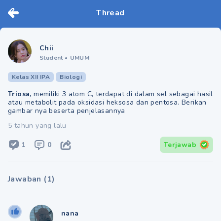
Thread
Chii
Student
•
UMUM
Kelas XII IPA
Biologi
Triosa,
memiliki 3 atom C, terdapat di dalam sel sebagai hasil
atau metabolit pada oksidasi heksosa dan pentosa. Berikan
gambar nya beserta penjelasannya
5 tahun yang lalu
1
0
Terjawab
Jawaban
(
1
)
nana