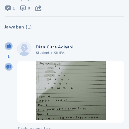
1
0
Jawaban
(
1
)
Dian Citra Adiyani
Student
•
XII IPA
1
5 tahun yang lalu