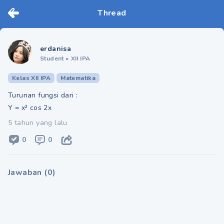
Thread
erdanisa
Student
•
XII IPA
Kelas XII IPA
Matematika
Turunan fungsi dari :
Y = x² cos 2x
5 tahun yang lalu
0
0
Jawaban
(
0
)