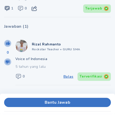
1
0
Terjawab
Jawaban
(
1
)
Rizal Rahmanto
Rockstar Teacher
•
GURU SMA
0
Voice of Indonesia
5 tahun yang lalu
0
Terverifikasi
Balas
Bantu Jawab