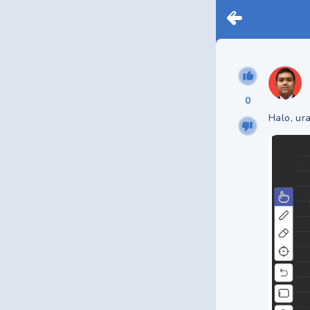
0
Halo, ur