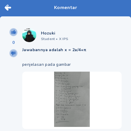
Komentar
Hozuki
Student
•
X IPS
0
Jawabannya adalah x = 2a/4+π
penjelasan pada gambar