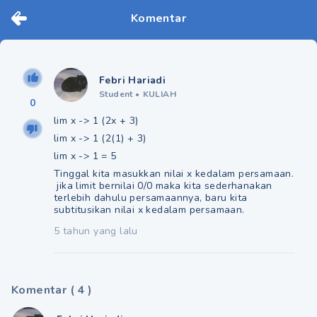
Komentar
Febri Hariadi
Student
•
KULIAH
0
lim x -> 1 (2x + 3)
lim x -> 1 (2(1) + 3)
lim x -> 1 = 5
Tinggal kita masukkan nilai x kedalam persamaan.
jika limit bernilai 0/0 maka kita sederhanakan
terlebih dahulu persamaannya, baru kita
subtitusikan nilai x kedalam persamaan.
5 tahun yang lalu
Komentar
(
4
)