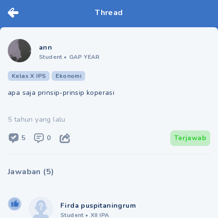
Thread
ann
Student
•
GAP YEAR
Kelas X IPS
Ekonomi
apa saja prinsip-prinsip koperasi
5 tahun yang lalu
5
0
Terjawab
Jawaban
(
5
)
Firda puspitaningrum
Student
•
XII IPA