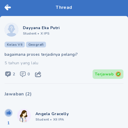
Thread
Dayyana Eka Putri
Student
•
X IPS
Kelas VII
Geografi
bagaimana proses terjadinya pelangi?
5 tahun yang lalu
2
0
Terjawab
Jawaban
(
2
)
Angela Gracelly
Student
•
XII IPA
1