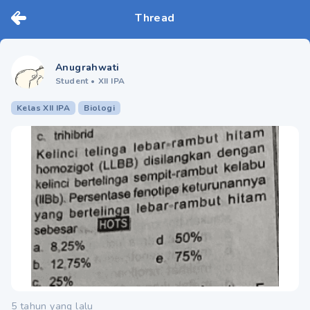
Thread
Anugrahwati
Student
•
XII IPA
Kelas XII IPA
Biologi
5 tahun yang lalu