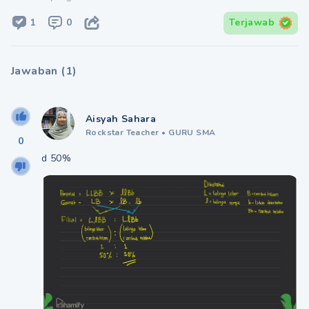
1
0
Terjawab
Jawaban
(
1
)
Aisyah Sahara
Rockstar Teacher
•
GURU SMA
0
d 50%