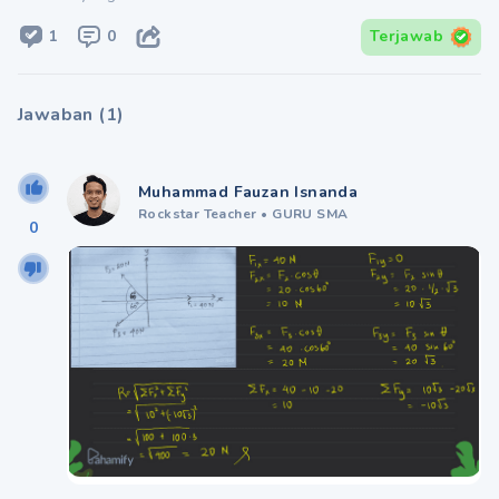
1
0
Terjawab
Jawaban
(
1
)
Muhammad Fauzan Isnanda
Rockstar Teacher
•
GURU SMA
0