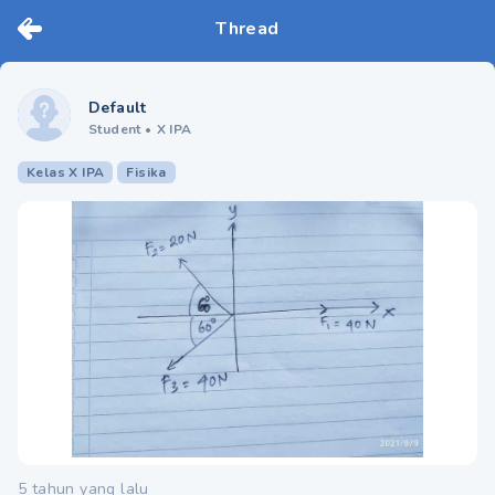
Thread
Default
Student
•
X IPA
Kelas X IPA
Fisika
5 tahun yang lalu