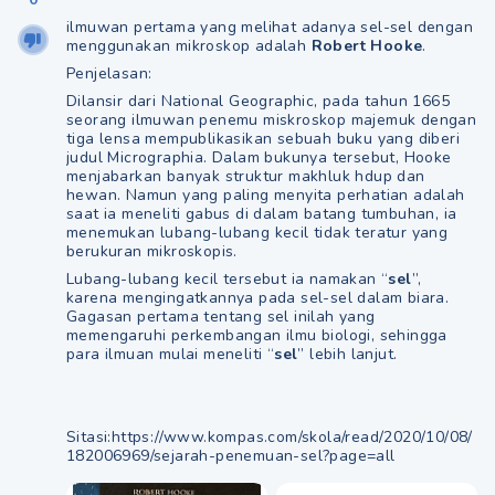
ilmuwan pertama yang melihat adanya sel-sel dengan
menggunakan mikroskop adalah
Robert Hooke
.
Penjelasan:
Dilansir dari National Geographic, pada tahun 1665
seorang ilmuwan penemu miskroskop majemuk dengan
tiga lensa mempublikasikan sebuah buku yang diberi
judul Micrographia. Dalam bukunya tersebut, Hooke
menjabarkan banyak struktur makhluk hdup dan
hewan. Namun yang paling menyita perhatian adalah
saat ia meneliti gabus di dalam batang tumbuhan, ia
menemukan lubang-lubang kecil tidak teratur yang
berukuran mikroskopis.
Lubang-lubang kecil tersebut ia namakan “
sel
”,
karena mengingatkannya pada sel-sel dalam biara.
Gagasan pertama tentang sel inilah yang
memengaruhi perkembangan ilmu biologi, sehingga
para ilmuan mulai meneliti “
sel
” lebih lanjut.
Sitasi:https://www.kompas.com/skola/read/2020/10/08/
182006969/sejarah-penemuan-sel?page=all