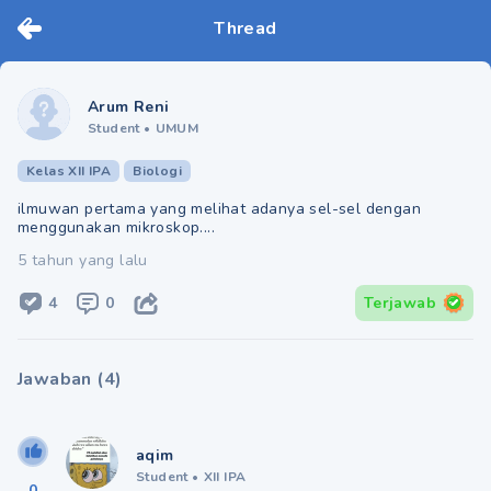
Thread
Arum Reni
Student
•
UMUM
Kelas XII IPA
Biologi
ilmuwan pertama yang melihat adanya sel-sel dengan
menggunakan mikroskop....
5 tahun yang lalu
4
0
Terjawab
Jawaban
(
4
)
aqim
Student
•
XII IPA
0