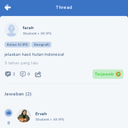
Thread
farah
Student
•
XII IPS
Kelas XI IPS
Geografi
jelaskan hasil hutan Indonesia!
5 tahun yang lalu
2
0
Terjawab
Jawaban
(
2
)
Ervah
Student
•
XII IPS
0