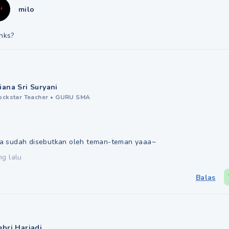
milo
nks?
iana Sri Suryani
ockstar Teacher
•
GURU SMA
a sudah disebutkan oleh teman-teman yaaa~
ng lalu
Balas
ebri Hariadi