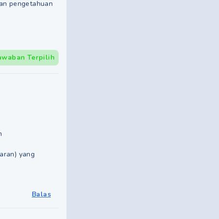
ikan pengetahuan
awaban Terpilih
h
aran) yang
Balas