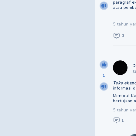
paragraf e
atau pemba
5 tahun ya
0
D
S
1
Teks ekspo
informasi 
Menurut Ka
bertujuan 
5 tahun ya
1