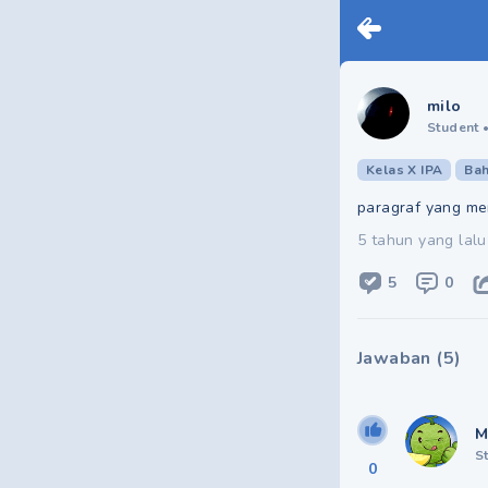
milo
Student
Kelas X IPA
Bah
paragraf yang me
5 tahun yang lalu
5
0
Jawaban
(
5
)
M
S
0