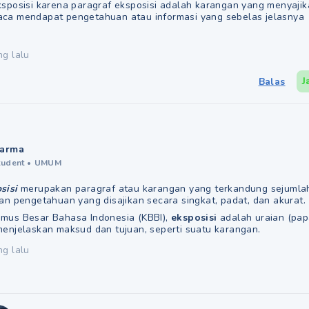
ksposisi karena paragraf eksposisi adalah karangan yang menyaj
ca mendapat pengetahuan atau informasi yang sebelas jelasnya
ng lalu
J
Balas
arma
tudent
•
UMUM
sisi
merupakan paragraf atau karangan yang terkandung sejumla
dan pengetahuan yang disajikan secara singkat, padat, dan akurat.
mus Besar Bahasa Indonesia (KBBI),
eksposisi
adalah uraian (pap
menjelaskan maksud dan tujuan, seperti suatu karangan.
ng lalu