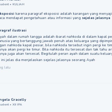
tudent
•
KULIAH
ksposisi
karena paragraf eksposisi adalah karangan yang menyaj
aca mendapat pengetahuan atau informasi yang
sejelas jelasnya
agraf ilustrasi
yah dalam rumah tangga adalah ibarat nahkoda di dalam kapal pe
nusia yang bertanggung jawab penuh atas keluarga yang dipimp
gan nahkoda kapal pesiar, bila nahkoda tersebut ingin pergi ke t
ya akan pergi ke timur. Bila nahkoda itu tersesat dan tak tahu a
ya juga akan tersesat. Begitulah peran ayah dalam suatu keluar
 ini jelas dia menjelaskan sejelas jelasnya seorang Ayah
ng lalu
ngela Gracelly
tudent
•
XII IPA