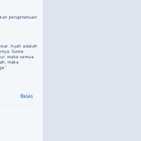
ikan pengetahuan
siar. Ayah adalah
innya. Sama
imur, maka semua
rah, maka
ga.”
Balas