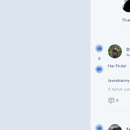
Tha
D
R
0
Hai Firda!
Jawabanny
5 tahun ya
0
F