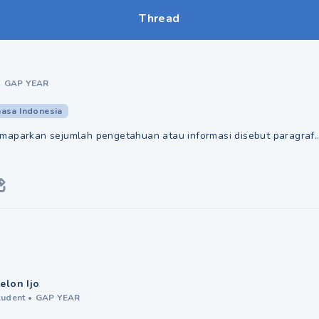
Thread
•
GAP YEAR
asa Indonesia
maparkan sejumlah pengetahuan atau informasi disebut paragraf..
elon Ijo
tudent
•
GAP YEAR