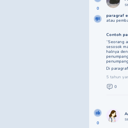
S
0
paragraf e
atau pemb
Contoh par
“Seorang a
sesosok ma
halnya den
penumpangn
penumpangn
Di paragraf
5 tahun ya
0
A
S
0