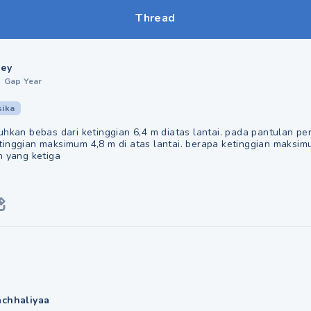
Thread
aey
•
Gap Year
sika
uhkan bebas dari ketinggian 6,4 m diatas lantai. pada pantulan per
tinggian maksimum 4,8 m di atas lantai. berapa ketinggian maksim
n yang ketiga
achhaliyaa