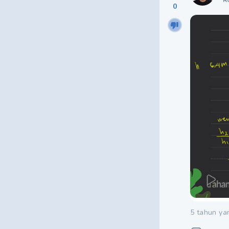
0
5 tahun ya