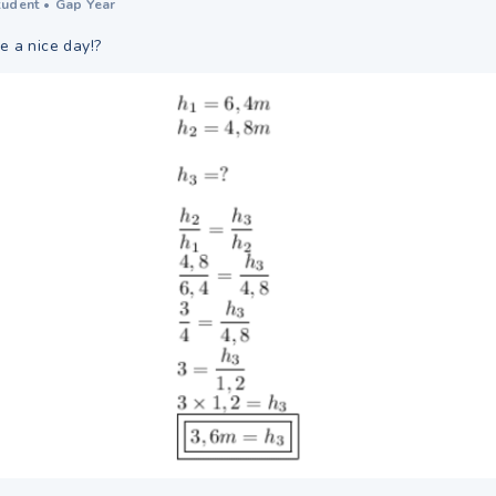
tudent
•
Gap Year
ve a nice day!?