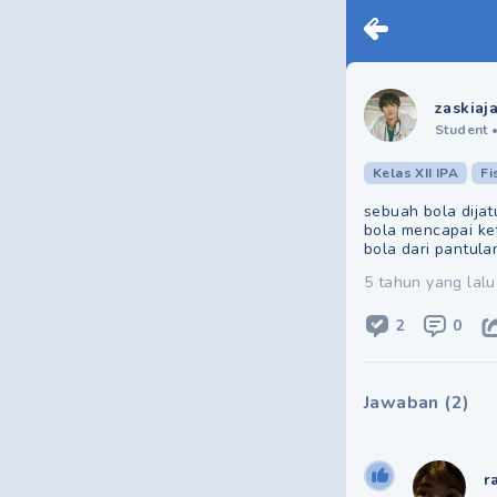
zaskiaj
Student
Kelas XII IPA
Fi
sebuah bola dijat
bola mencapai ke
bola dari pantula
5 tahun yang lalu
2
0
Jawaban
(
2
)
r