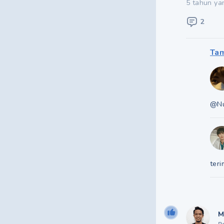
5 tahun ya
2
Tam
@Nu
ter
M
R