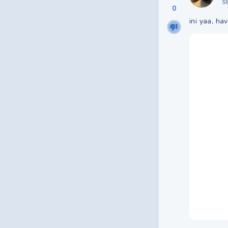
S
0
ini yaa, ha