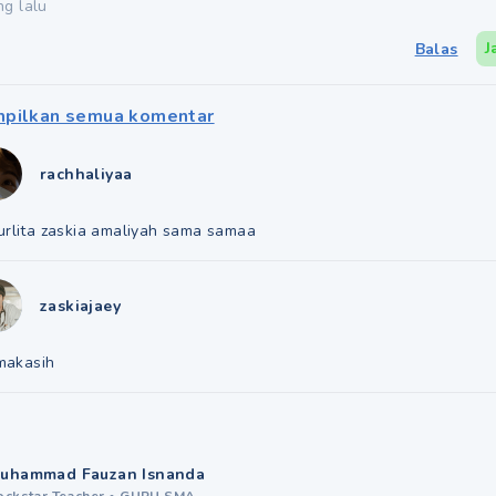
ng lalu
J
Balas
pilkan semua komentar
rachhaliyaa
rlita zaskia amaliyah sama samaa
zaskiajaey
imakasih
uhammad Fauzan Isnanda
ockstar Teacher
•
GURU SMA