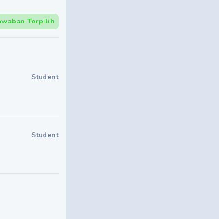
awaban Terpilih
Student
Student