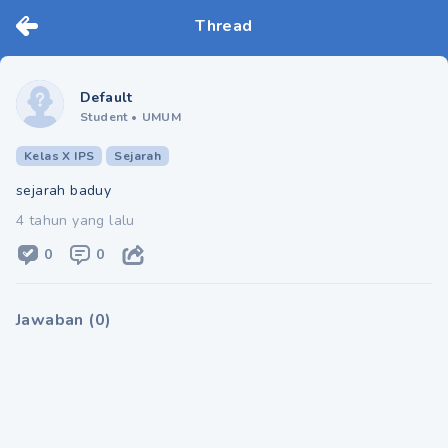
Thread
Default
Student
•
UMUM
Kelas X IPS
Sejarah
sejarah baduy
4 tahun yang lalu
0
0
Jawaban
(
0
)