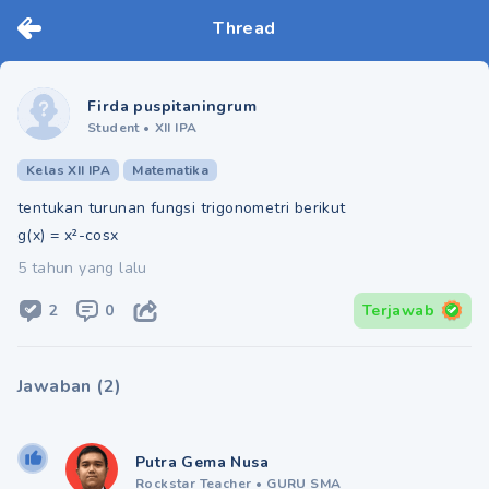
Thread
Firda puspitaningrum
Student
•
XII IPA
Kelas XII IPA
Matematika
tentukan turunan fungsi trigonometri berikut
g(x) = x²-cosx
5 tahun yang lalu
2
0
Terjawab
Jawaban
(
2
)
Putra Gema Nusa
Rockstar Teacher
•
GURU SMA