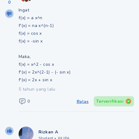
0
Ingat
f(x) = a x^n
f'(x) = na x^(n-1)
f(x) = cos x
f(x) = -sin x
Maka,
f(x) = x^2 - cos x
f'(x) = 2x^(2-1) - (- sin x)
f'(x) = 2x + sin x
5 tahun yang lalu
0
Terverifikasi
Balas
Rizkan A
Student
•
XII IPA