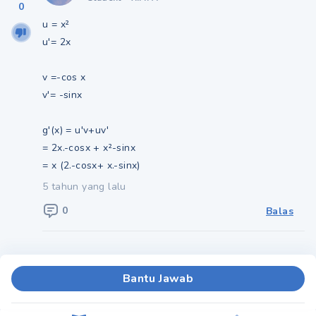
0
u = x²
u'= 2x
v =-cos x
v'= -sinx
g'(x) = u'v+uv'
= 2x.-cosx + x²-sinx
= x (2.-cosx+ x.-sinx)
5 tahun yang lalu
0
Balas
Bantu Jawab