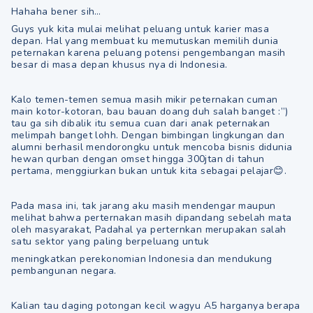
Hahaha bener sih…
Guys yuk kita mulai melihat peluang untuk karier masa
depan. Hal yang membuat ku memutuskan memilih dunia
peternakan karena peluang potensi pengembangan masih
besar di masa depan khusus nya di Indonesia.
Kalo temen-temen semua masih mikir peternakan cuman
main kotor-kotoran, bau bauan doang duh salah banget :”)
tau ga sih dibalik itu semua cuan dari anak peternakan
melimpah banget lohh. Dengan bimbingan lingkungan dan
alumni berhasil mendorongku untuk mencoba bisnis didunia
hewan qurban dengan omset hingga 300jtan di tahun
pertama, menggiurkan bukan untuk kita sebagai pelajar😊.
Pada masa ini, tak jarang aku masih mendengar maupun
melihat bahwa perternakan masih dipandang sebelah mata
oleh masyarakat, Padahal ya perternkan merupakan salah
satu sektor yang paling berpeluang untuk
meningkatkan perekonomian Indonesia dan mendukung
pembangunan negara.
Kalian tau daging potongan kecil wagyu A5 harganya berapa